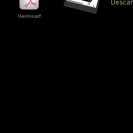
Descar
16anitos.pdf