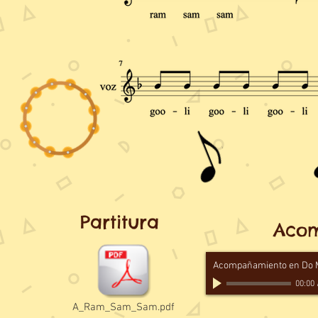
Partitura
Acom
Acompañamiento en Do 
00:00
A_Ram_Sam_Sam.pdf